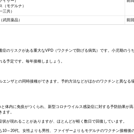
ァイザー）
前
ス（モデルナ）
ナ（第一三共）
（武田薬品）
前
遺症のリスクがある重大なVPD（ワクチンで防げる病気）です。小児期のう
れる予定です。毎年接種しましょう。
フルエンザとの同時接種ができます。予約方法などがほかのワクチンと異なる
経つと体内に免疫がつくられ、新型コロナウイルス感染症に対する予防効果が
きます。
症状が現れることがありますが、ほとんどが軽く数日で回復しています。
10～20代、女性よりも男性、ファイザーよりもモデルナのワクチン接種後