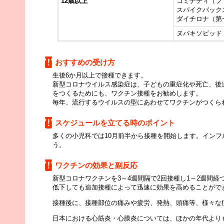
12歳以上
コミナティ（フ
スパイクバック
ダイチロ
ヌバキソビッド
おすすめの受け方
生後6か月以上で接種できます。
新型コロナウイルス感染症は、子どもの重症化や死亡、後
をつくるためにも、ワクチン接種をお勧めします。
毎年、流行するウイルスの型にあわせてワクチンがつくら
スケジュールを立てる時のポイント
多くの小児科では10月前半から接種を開始します。イン
う。
ワクチンの効果と副反応
新型コロナワクチンを3～4週間隔で2回接種し1～2週間
低下しても追加接種によって迅速に効果を高めることがで
接種後に、接種部位の痛みや疲労、発熱、頭痛等、様々な
日本における心筋炎・心膜炎については、ほかの年代よりも