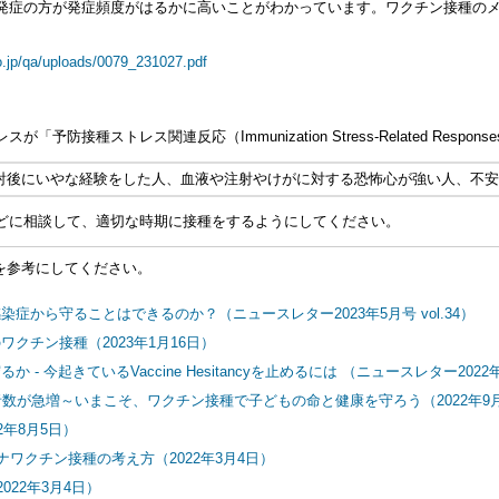
発症の方が発症頻度がはるかに高いことがわかっています。ワクチン接種の
o.jp/qa/uploads/0079_231027.pdf
種ストレス関連反応（Immunization Stress-Related Respo
注射後にいやな経験をした人、血液や注射やけがに対する恐怖心が強い人、不
どに相談して、適切な時期に接種をするようにしてください。
を参考にしてください。
から守ることはできるのか？（ニュースレター2023年5月号 vol.34）
クチン接種（2023年1月16日）
起きているVaccine Hesitancyを止めるには （ニュースレター2022年11
数が急増～いまこそ、ワクチン接種で子どもの命と健康を守ろう（2022年9月
年8月5日）
ワクチン接種の考え方（2022年3月4日）
22年3月4日）