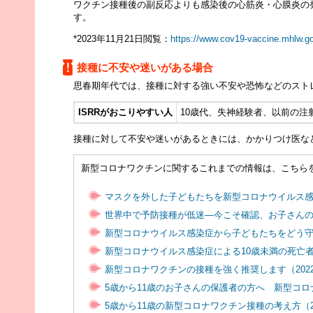
ワクチン接種後の副反応よりも感染後の心筋炎・心膜炎の
す。
*2023年11月21日閲覧：
https://www.cov19-vaccine.mhlw.g
接種に不安や迷いがある場合
思春期年代では、接種に対する強い不安や恐怖などのストレスが「予防接
ISRRがおこりやすい人
10歳代、失神経験者、以前の
接種に対して不安や迷いがあるときには、かかりつけ医な
新型コロナワクチンに関するこれまでの情報は、こちら
マスクを外した子どもたちを新型コロナウイルス感染症
世界中で予防接種が低迷―今こそ確認、お子さんのワ
新型コロナウイルス感染症から子どもたちをどう守るか - 今
新型コロナウイルス感染症による10歳未満の死亡者
新型コロナワクチンの接種を強く推奨します（2022
5歳から11歳のお子さんの保護者の方へ 新型コロナ
5歳から11歳の新型コロナワクチン接種の考え方（20