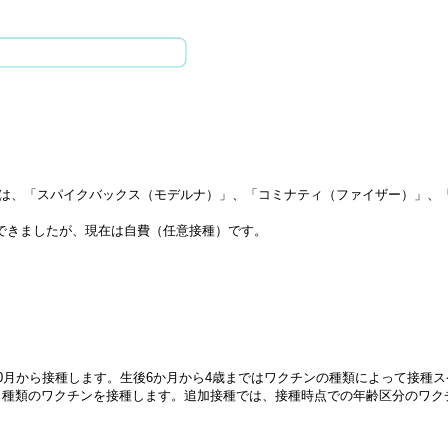
は、「スパイクバックス（モデルナ）」、「コミナティ（ファイザー）」、
種できましたが、現在は自費（任意接種）です。
0月から接種します。生後6か月から4歳まではワクチンの種類によって接種
じ種類のワクチンを接種します。追加接種では、接種時点での年齢区分のワク