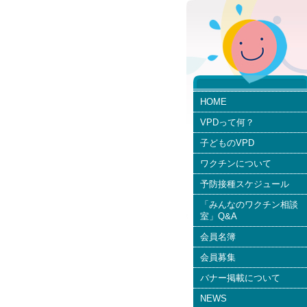
HOME
VPDって何？
子どものVPD
ワクチンについて
予防接種スケジュール
「みんなのワクチン相談
室」Q&A
会員名簿
会員募集
バナー掲載について
NEWS