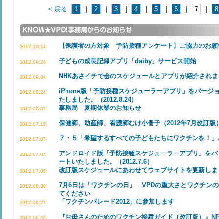
< 戻る
1
|
2
|
3
|
4
|
5
|
6
|
7
|
8
【保護者の方対象 予防接種アンケート】ご協力のお願
2012.10.14
子どもの成長記録アプリ「daiby」サービス開始
2012.09.26
NHKあさイチで会のスケジュールとアプリが紹介されま
2012.09.04
iPhone版「予防接種スケジューラーアプリ」をバージョ
2012.08.24
たしました。（2012.8.24）
事務局 夏期休業のお知らせ
2012.08.07
保健師、助産師、看護師むけ小冊子（2012年7月改訂
2012.07.15
７・５「希望するすべての子どもたちにワクチンを！」
2012.07.07
アンドロイド版「予防接種スケジューラーアプリ」をバージ
2012.07.07
ートいたしました。（2012.7.6）
改訂版スケジュールにあわせてウェブサイトを更新しま
2012.07.05
7月6日は「ワクチンの日」 VPDの重大さとワクチン
2012.06.30
てください
「ワクチンパレード2012」に参加します
2012.06.27
『お母さんのためのワクチン接種ガイド（改訂版）』NP
2012.06.20