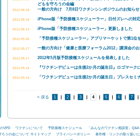
どもを守ろうの会編
一般の方向け 7月8日ワクチンシンポジウムのお知らせ
2012.06.18
iPhone版「予防接種スケジューラー」日付ズレへの対
2012.06.18
iPhone版「予防接種スケジューラー」更新しました
2012.06.13
「予防接種スケジューラー」アプリマーケットで第1位
2012.05.30
一般の方向け「健康と医療フォーラム2012」講演会の
2012.05.17
2012年5月版予防接種スケジュールを発表しました
2012.05.17
『ワクチンデビューは生後2か月の誕生日』ロゴマーク
2012.05.14
「ワクチンデビューは生後2か月の誕生日」プレスセミ
2012.05.14
< 戻る
1
|
2
|
3
|
4
|
5
|
6
|
7
|
のVPD
ワクチンについて
予防接種スケジュール
「みんなのワクチン相談室」Q&A
を守ろうの会について
サイトマップ
プライバシーポリシー
著作権・リンクの取り扱いに