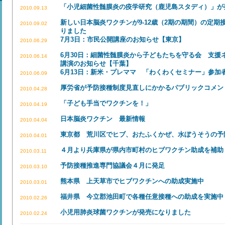
「小児細菌性髄膜炎の疫学研究（鹿児島スタディ）」が
2010.09.13
新しい日本脳炎ワクチンが9-12歳（2期の期間）の定
2010.09.02
りました
7月3日：市民公開講座のお知らせ【東京】
2010.06.29
6月30日：細菌性髄膜炎から子どもたちを守る会 支援
2010.06.14
講演のお知らせ【千葉】
6月13日：新米・プレママ 「わくわくセミナー」参加
2010.06.09
厚労省が予防接種制度見直しにかかるパブリックコメン
2010.04.28
「子ども手当でワクチンを！」
2010.04.19
日本脳炎ワクチン 最新情報
2010.04.04
東京都 荒川区でヒブ、おたふくかぜ、水ぼうそうの予
2010.04.01
４月より兵庫県が県内市町村のヒブワクチン助成を補助
2010.03.11
予防接種推進専門協議会４月に発足
2010.03.10
熊本県 上天草市でヒブワクチンへの助成実施中
2010.03.01
福井県 今立郡池田町で各種任意接種への助成を実施中
2010.02.26
小児用肺炎球菌ワクチンが発売になりました
2010.02.24