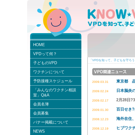
HOME
VPDって何？
「VPDを知って、子どもを守ろう。
子どものVPD
ワクチンについて
予防接種スケジュール
東京都 
2009.03.31
「みんなのワクチン相談
日本脳炎
2009.02.24
室」Q&A
2月28日
2009.02.17
会員名簿
百日せき
2009.01.30
会員募集
海外在住
2008.12.23
バナー掲載について
ヒブワク
2008.12.19
NEWS