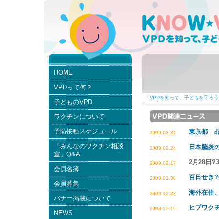
HOME
VPDって何？
「VPDを知って、子どもを守ろう。
子どものVPD
ワクチンについて
予防接種スケジュール
東京都 
2009.03.31
「みんなのワクチン相談
日本脳炎
2009.02.24
室」Q&A
2月28日
2009.02.17
会員名簿
百日せき
2009.01.30
会員募集
海外在住
2008.12.23
バナー掲載について
ヒブワク
2008.12.19
NEWS