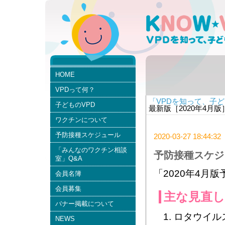
HOME
VPDって何？
「VPDを知って、子ど
子どものVPD
最新版［2020年4月
ワクチンについて
予防接種スケジュール
2020-03-27 18:44:32
「みんなのワクチン相談
予防接種スケジ
室」Q&A
「2020年4月
会員名簿
会員募集
主な見直し
バナー掲載について
ロタウイル
NEWS