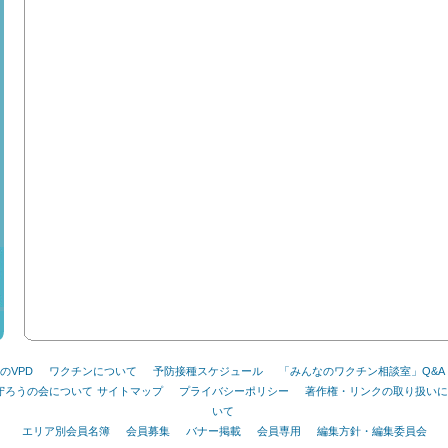
のVPD
ワクチンについて
予防接種スケジュール
「みんなのワクチン相談室」Q&A
を守ろうの会について
サイトマップ
プライバシーポリシー
著作権・リンクの取り扱いに
いて
エリア別会員名簿
会員募集
バナー掲載
会員専用
編集方針・編集委員会