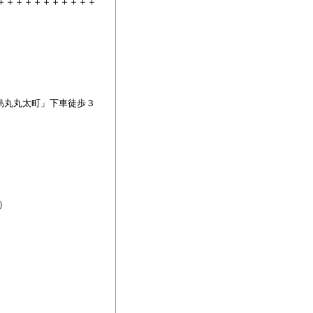
＋＋＋＋＋＋＋＋＋＋＋
烏丸丸太町」下車徒歩３
長）