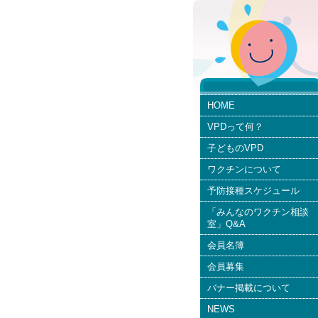
HOME
VPDって何？
子どものVPD
ワクチンについて
予防接種スケジュール
「みんなのワクチン相談
室」Q&A
会員名簿
会員募集
バナー掲載について
NEWS